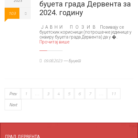
2023
буџета града Дервента за
2024. годину
103
Ј А В Н И П О З И В Позивају се
буџетскик корисници (потрошачке јединице у
оквиру буџета града Дервента) да у �..
Прочитај више
09.08.2023
Буџет
Prev
1
. . .
3
4
5
6
7
. . .
11
Next
ГРАД ДЕРВЕНТА