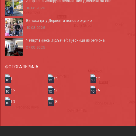
Завршена испорука бесплатних уџбеника за све...
10.08.2026
Вински трг у Дервенти поново окупио...
10.08.2026
Четврт вијека „Прљаче“: Пјесници из региона...
07.08.2026
ФОТОГАЛЕРИЈА
10
10
10
10
10
10
10
10