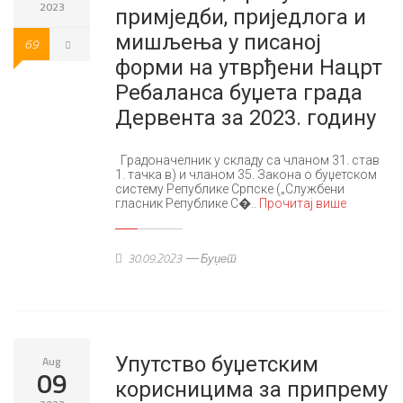
2023
примједби, приједлога и
мишљења у писаној
69
форми на утврђени Нацрт
Ребаланса буџета града
Дервента за 2023. годину
Градоначелник у складу са чланом 31. став
1. тачка в) и чланом 35. Закона о буџетском
систему Републике Српске („Службени
гласник Републике С�..
Прочитај више
30.09.2023
Буџет
Упутство буџетским
Aug
09
корисницима за припрему