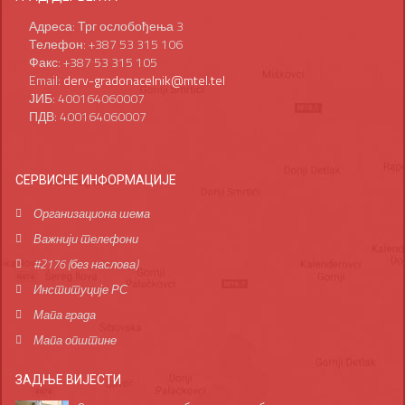
Адреса: Трг ослобођења 3
Телефон: +387 53 315 106
Факс: +387 53 315 105
Email:
derv-gradonacelnik@mtel.tel
ЈИБ: 400164060007
ПДВ: 400164060007
СЕРВИСНЕ ИНФОРМАЦИЈЕ
Организациона шема
Важнији телефони
#2176 (без наслова)
Институције РС
Мапа града
Мапа општине
ЗАДЊЕ ВИЈЕСТИ