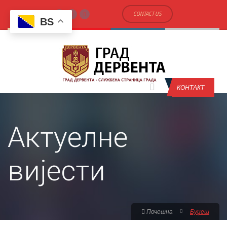
CONTACT US
BS
КОНТАКТ
Актуелне
вијести
Почетна
Буџет