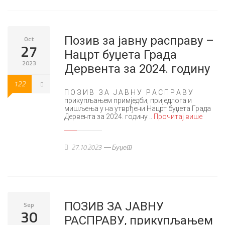
Позив за јавну расправу –
Oct
27
Нацрт буџета Града
2023
Дервента за 2024. годину
122
П О З И В З А Ј А В Н У Р А С П Р А В У
прикупљањем примједби, приједлога и
мишљења у на утврђени Нацрт буџета Града
Дервента за 2024. годину ..
Прочитај више
27.10.2023
Буџет
ПОЗИВ ЗА ЈАВНУ
Sep
30
РАСПРАВУ, прикупљањем