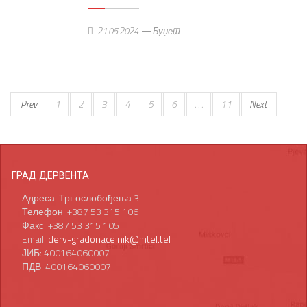
21.05.2024
Буџет
Prev
1
2
3
4
5
6
. . .
11
Next
ГРАД ДЕРВЕНТА
Адреса: Трг ослобођења 3
Телефон: +387 53 315 106
Факс: +387 53 315 105
Email:
derv-gradonacelnik@mtel.tel
ЈИБ: 400164060007
ПДВ: 400164060007