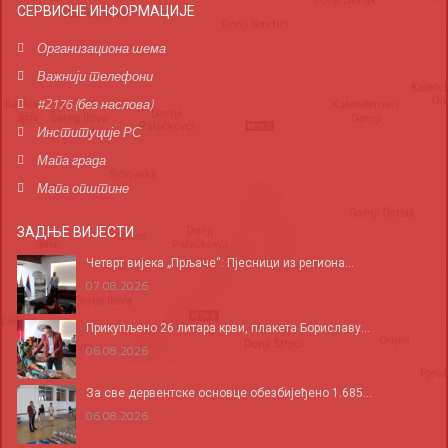
СЕРВИСНЕ ИНФОРМАЦИЈЕ
Организациона шема
Важнији телефони
#2176 (без наслова)
Институције РС
Мапа града
Мапа општине
ЗАДЊЕ ВИЈЕСТИ
Четврт вијека „Прљаче“: Пјесници из региона...
07.08.2026
Прикупљено 26 литара крви, плакета Бориславу...
06.08.2026
За све дервентске основце обезбијеђено 1.685...
06.08.2026