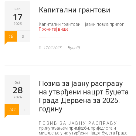
Капитални грантови
Feb
17
2025
Капитални грантови – јавни позив прилог
Прочитај више
18
17.02.2025
Буџет
Позив за јавну расправу
Oct
28
на утврђени нацрт Буџета
2024
Града Дервена за 2025.
годину
141
П О З И В З А Ј А В Н У Р А С П Р А В У
прикупљањем примједби, приједлога и
мишљења у на утврђени Нацрт буџета Града