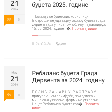
21
буџета 2025. године
2024
Позивају се буџетскик корисници
50
(потрошачке јединице у оквиру буџета града
Дервента) да у писaном облику најкасније до
15. 09. 2024. године п�..
Прочитај више
21.08.2024
Буџет
Ребаланс буџета Града
May
21
Дервента за 2024. годину
2024
П О З И В З А Ј А В Н У Р А С П Р А В У
85
прикупљањем примједби, приједлога и
мишљења у писаној форми на утврђени
Нацрт Ребаланса буџета гра�..
Прочитај
више