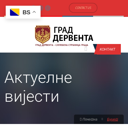
CONTACT US
BS
КОНТАКТ
Актуелне
вијести
Почетна
Буџет