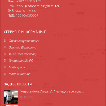
Факс: +387 53 315 105
Email:
derv-gradonacelnik@mtel.tel
ЈИБ: 400164060007
ПДВ: 400164060007
СЕРВИСНЕ ИНФОРМАЦИЈЕ
Организациона шема
Важнији телефони
#2176 (без наслова)
Институције РС
Мапа града
Мапа општине
ЗАДЊЕ ВИЈЕСТИ
Четврт вијека „Прљаче“: Пјесници из региона...
07.08.2026