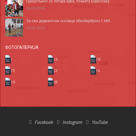
Прикупљено 26 литара крви, плакета Бориславу...
06.08.2026
За све дервентске основце обезбијеђено 1.685...
06.08.2026
ФОТОГАЛЕРИЈА
10
10
10
10
10
10
10
10
Facebook
Instagram
YouTube