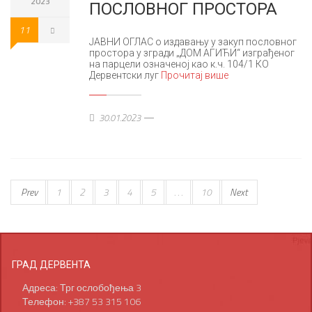
2023
ПОСЛОВНОГ ПРОСТОРА
11
ЈАВНИ ОГЛАС о издавању у закуп пословног
простора у згради „ДОМ АГИЋИ“ изграђеног
на парцели означеној као к.ч. 104/1 КО
Дервентски луг
Прочитај више
30.01.2023
Prev
1
2
3
4
5
. . .
10
Next
ГРАД ДЕРВЕНТА
Адреса: Трг ослобођења 3
Телефон: +387 53 315 106