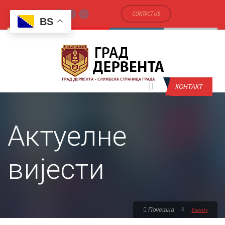
CONTACT US
BS
КОНТАКТ
Актуелне
вијести
Почетна
Events