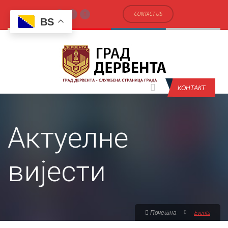
CONTACT US
BS
КОНТАКТ
Актуелне
вијести
Почетна
Events