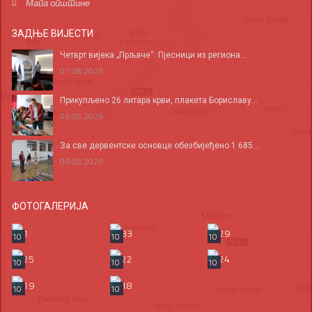
Мапа општине
ЗАДЊЕ ВИЈЕСТИ
Четврт вијека „Прљаче“: Пјесници из региона...
07.08.2026
Прикупљено 26 литара крви, плакета Бориславу...
06.08.2026
За све дервентске основце обезбијеђено 1.685...
06.08.2026
ФОТОГАЛЕРИЈА
10
10
10
10
10
10
10
10