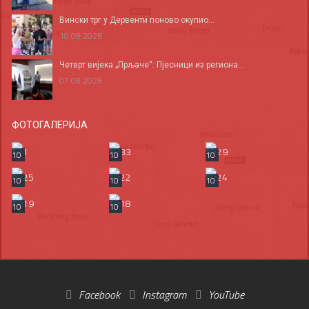
Вински трг у Дервенти поново окупио...
10.08.2026
Четврт вијека „Прљаче“: Пјесници из региона...
07.08.2026
ФОТОГАЛЕРИЈА
10
10
10
10
10
10
10
10
Facebook
Instagram
YouTube