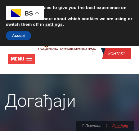
We are using cookies to give you the best experience on
CONTACT US
BS
our website.
You can find out more about which cookies we are using or
switch them off in
settings
.
Accept
КОНТАКТ
MENU
Догађаји
Почетна
Догађаји