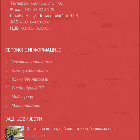
Телефон: +387 53 315 106
Факс: +387 53 315 105
Email:
derv-gradonacelnik@mtel.tel
ЈИБ: 400164060007
ПДВ: 400164060007
СЕРВИСНЕ ИНФОРМАЦИЈЕ
Организациона шема
Важнији телефони
#2176 (без наслова)
Институције РС
Мапа града
Мапа општине
ЗАДЊЕ ВИЈЕСТИ
Завршена испорука бесплатних уџбеника за све...
10.08.2026