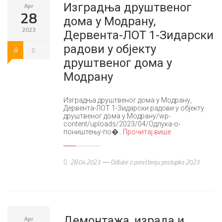
Изградња друштвеног
Apr
28
дома у Модрану,
2023
Дервента-ЛОТ 1-Зидарски
радови у објекту
8
друштвеног дома у
Модрану
Изградња друштвеног дома у Модрану,
Дервента-ЛОТ 1-Зидарски радови у објекту
друштвеног дома у Модрану/wp-
content/uploads/2023/04/Одлука-о-
поништењу-по�..
Прочитај више
28.04.2023
Odluke o poništenju postupka 2023
Демонтажа, израда и
Apr