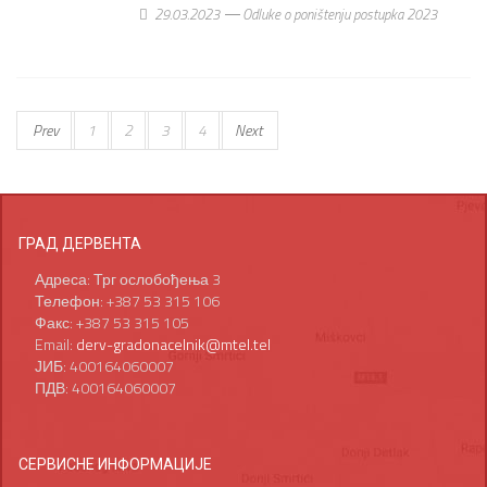
29.03.2023
Odluke o poništenju postupka 2023
Prev
1
2
3
4
Next
ГРАД ДЕРВЕНТА
Адреса: Трг ослобођења 3
Телефон: +387 53 315 106
Факс: +387 53 315 105
Email:
derv-gradonacelnik@mtel.tel
ЈИБ: 400164060007
ПДВ: 400164060007
СЕРВИСНЕ ИНФОРМАЦИЈЕ