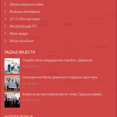
Организациона шема
Важнији телефони
#2176 (без наслова)
Институције РС
Мапа града
Мапа општине
ЗАДЊЕ ВИЈЕСТИ
Служба хитне медицинске помоћи у Дервенти...
05.08.2026
Омладинска банка Дервента подржала два нова...
04.08.2026
Ватрогасци прославили крсну славу; Градска управа...
03.08.2026