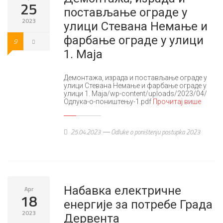
25
постављање ограде у
2023
улици Стевана Немање и
фарбање ограде у улици
9
1. Маја
Демонтажа, израда и постављање ограде у
улици Стевана Немање и фарбање ограде у
улици 1. Маја/wp-content/uploads/2023/04/
Одлука-о-поништењу-1.pdf
Прочитај више
25.04.2023
Odluke o poništenju postupka 2023
Набавка електричне
Apr
18
енергије за потребе Града
2023
Дервента