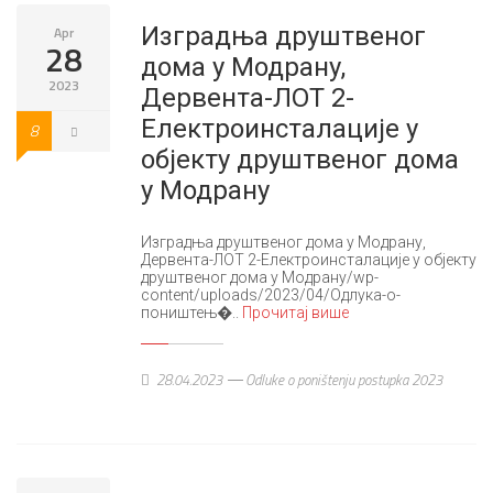
Изградња друштвеног
Apr
28
дома у Модрану,
2023
Дервента-ЛОТ 2-
Електроинсталације у
8
објекту друштвеног дома
у Модрану
Изградња друштвеног дома у Модрану,
Дервента-ЛОТ 2-Електроинсталације у објекту
друштвеног дома у Модрану/wp-
content/uploads/2023/04/Одлука-о-
поништењ�..
Прочитај више
28.04.2023
Odluke o poništenju postupka 2023