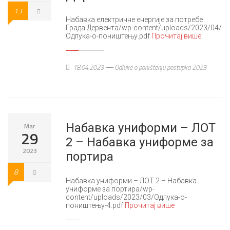
13
Набавка електричне енергије за потребе
Града Дервента/wp-content/uploads/2023/04/
Одлука-о-поништењу.pdf
Прочитај више
18.04.2023
Odluke o poništenju postupka 2023
Набавка униформи – ЛОТ
Mar
29
2 – Набавка униформе за
2023
портира
8
Набавка униформи – ЛОТ 2 – Набавка
униформе за портира/wp-
content/uploads/2023/03/Одлука-о-
поништењу-4.pdf
Прочитај више