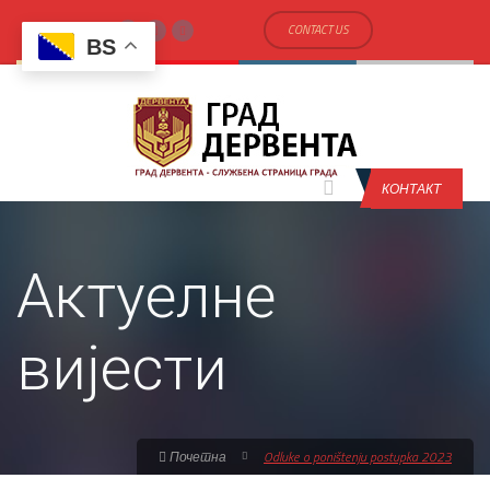
CONTACT US
BS
КОНТАКТ
Актуелне
вијести
Почетна
Odluke o poništenju postupka 2023