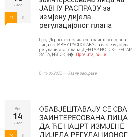
2022
ЈАВНУ РАСПРАВУ за
измјену дијела
21
регулацијоног плана
Град Дервента позива сва заинтересована
лица на ЈАВНУ РАСПОРАВУ за измјену дијела
регулационог плана „ЦЕНТАР ИСТОК-ЦЕНТАР
ЗАПАД-БЛОК З�..
Прочитај више
16.05.2022
Јавне расправе
ОБАВЈЕШТАВАЈУ СЕ СВА
Apr
14
ЗАИНТЕРЕСОВАНА ЛИЦА
2022
ДА ЋЕ НАЦРТ ИЗМЈЕНЕ
ДИЈЕЛА РЕГУЛАЦИОНОГ
19