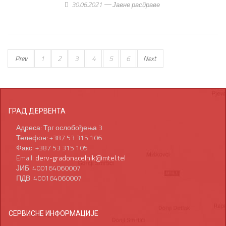
30.06.2021
Јавне расправе
Prev
1
2
3
4
5
6
Next
ГРАД ДЕРВЕНТА
Адреса: Трг ослобођења 3
Телефон: +387 53 315 106
Факс: +387 53 315 105
Email:
derv-gradonacelnik@mtel.tel
ЈИБ: 400164060007
ПДВ: 400164060007
СЕРВИСНЕ ИНФОРМАЦИЈЕ