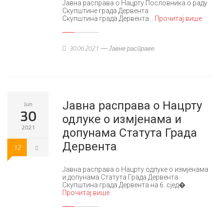
Јавна расправа о Нацрту Пословника о раду
Скупштине града Дервента
Скупштина града Дервента ..
Прочитај више
30.06.2021
Јавне расправе
Јавна расправа о Нацрту
Jun
30
одлуке о измјенама и
2021
допунама Статута Града
Дервента
12
Јавна расправа о Нацрту одлуке о измјенама
и допунама Статута Града Дервента
Скупштина града Дервента на 6. сјед�..
Прочитај више