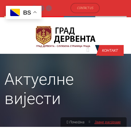
CONTACT US
BS
КОНТАКТ
Актуелне
вијести
Почетна
Јавне расправе