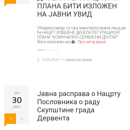
ПЛАНА БИТИ ИЗЛОЖЕН
НА ЈАВНИ УВИД
Обавјештавају се сва заинтересована лица да
ће НАЦРТ ИЗМЈЕНЕ ДИЈЕЛА РЕГУЛАЦИОНГ
ПЛАНА “КОМУНАЛНО-СЕРВИСНИ ЦЕНТАР“
бити изложен на ј�..
Прочитај више
14.04.2022
Јавне расправе
Јавна расправа о Нацрту
Jun
30
Пословника о раду
2021
Скупштине града
Дервента
16