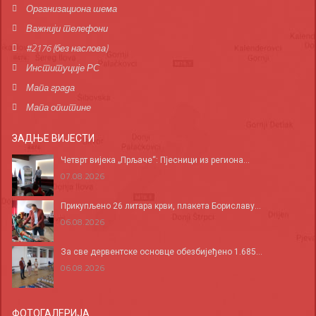
Организациона шема
Важнији телефони
#2176 (без наслова)
Институције РС
Мапа града
Мапа општине
ЗАДЊЕ ВИЈЕСТИ
Четврт вијека „Прљаче“: Пјесници из региона...
07.08.2026
Прикупљено 26 литара крви, плакета Бориславу...
06.08.2026
За све дервентске основце обезбијеђено 1.685...
06.08.2026
ФОТОГАЛЕРИЈА